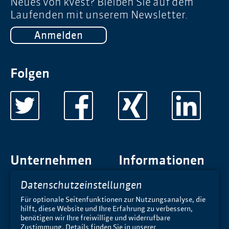
Neues von kvest? Bleiben Sie auf dem
Laufenden mit unserem Newsletter.
Anmelden
Folgen
Unternehmen
Informationen
Über kvest
Impressum
Datenschutzeinstellungen
EARSandEYES
Datenschutz
Für optionale Seitenfunktionen zur Nutzungsanalyse, die
hilft, diese Website und Ihre Erfahrung zu verbessern,
Kontakt
AGB
benötigen wir Ihre freiwillige und widerrufbare
Jobs
Support
Zustimmung. Details finden Sie in unserer